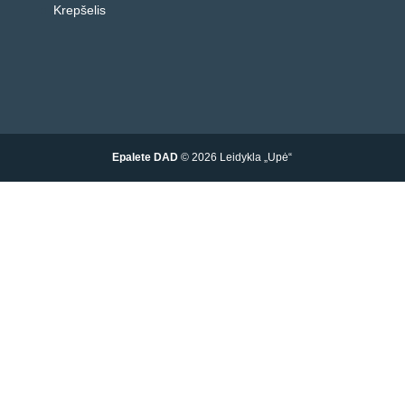
Krepšelis
Epalete DAD
© 2026 Leidykla „Upė“